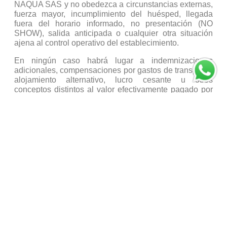
NAQUA SAS y no obedezca a circunstancias externas,
fuerza mayor, incumplimiento del huésped, llegada
fuera del horario informado, no presentación (NO
SHOW), salida anticipada o cualquier otra situación
ajena al control operativo del establecimiento.
En ningún caso habrá lugar a indemnizaciones
adicionales, compensaciones por gastos de transporte,
alojamiento alternativo, lucro cesante u otros
conceptos distintos al valor efectivamente pagado por
la reserva.
5.5- Facultades Discrecionales
Cualquier excepción otorgada por NAQUA SAS se
entenderá como una concesión comercial particular, no
constituirá precedente ni modificará las condiciones
generales aquí establecidas.
6- TERMINACIÓN ANTICIPADA DE LA ESTADÍA
POR INCUMPLIMIENTO DEL HUESPED
NAQUA SAS se reserva el derecho de dar por
terminada de manera inmediata la estadía, sin lugar a