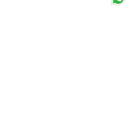
Winspirit
Casino
nachhaltig und
fair Spielspaß
garantiert
Diciembre 7, 2025
Vivir Diferente
Was macht Winspirit Casino
besonders?