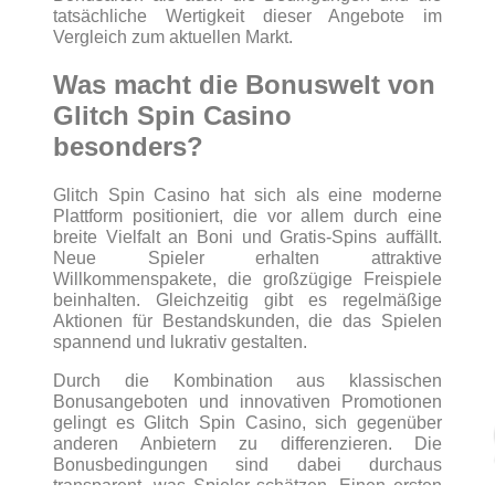
tatsächliche Wertigkeit dieser Angebote im
Vergleich zum aktuellen Markt.
Was macht die Bonuswelt von
Glitch Spin Casino
besonders?
Glitch Spin Casino hat sich als eine moderne
Plattform positioniert, die vor allem durch eine
breite Vielfalt an Boni und Gratis-Spins auffällt.
Neue Spieler erhalten attraktive
Willkommenspakete, die großzügige Freispiele
beinhalten. Gleichzeitig gibt es regelmäßige
Aktionen für Bestandskunden, die das Spielen
spannend und lukrativ gestalten.
Durch die Kombination aus klassischen
Bonusangeboten und innovativen Promotionen
gelingt es Glitch Spin Casino, sich gegenüber
anderen Anbietern zu differenzieren. Die
Bonusbedingungen sind dabei durchaus
transparent, was Spieler schätzen. Einen ersten