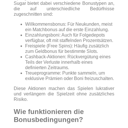
Sugar bietet dabei verschiedene Bonustypen an,
die auf unterschiedliche Bedürfnisse
zugeschnitten sind:
Willkommensbonus: Für Neukunden, meist
ein Matchbonus auf die erste Einzahlung.
Einzahlungsboni: Auch für Folgedepots
verfügbar, oft mit staffelnden Prozentsätzen.
Freispiele (Free Spins): Häufig zusätzlich
zum Geldbonus für bestimmte Slots.
Cashback-Aktionen: Rückvergütung eines
Teils der Verluste innerhalb eines
definierten Zeitraums.
Treueprogramme: Punkte sammeln, um
exklusive Prämien oder Boni freizuschalten.
Diese Aktionen machen das Spielen lukrativer
und verlängern die Spielzeit ohne zusätzliches
Risiko.
Wie funktionieren die
Bonusbedingungen?