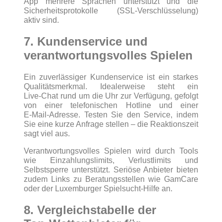
App mehrere Sprachen unterstützt und die
Sicherheitsprotokolle (SSL‑Verschlüsselung)
aktiv sind.
7. Kundenservice und
verantwortungsvolles Spielen
Ein zuverlässiger Kundenservice ist ein starkes
Qualitätsmerkmal. Idealerweise steht ein
Live‑Chat rund um die Uhr zur Verfügung, gefolgt
von einer telefonischen Hotline und einer
E‑Mail‑Adresse. Testen Sie den Service, indem
Sie eine kurze Anfrage stellen – die Reaktionszeit
sagt viel aus.
Verantwortungsvolles Spielen wird durch Tools
wie Einzahlungslimits, Verlustlimits und
Selbstsperre unterstützt. Seriöse Anbieter bieten
zudem Links zu Beratungsstellen wie GamCare
oder der Luxemburger Spielsucht‑Hilfe an.
8. Vergleichstabelle der