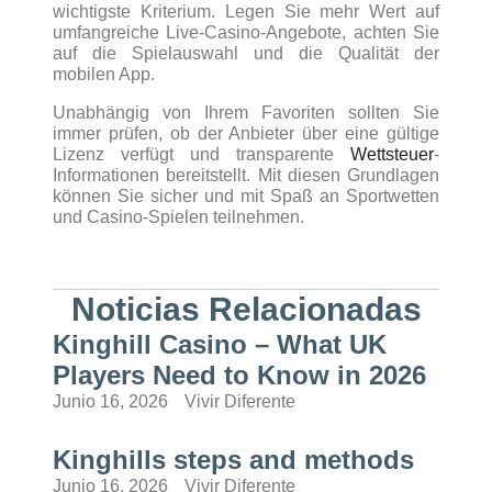
wichtigste Kriterium. Legen Sie mehr Wert auf
umfangreiche Live‑Casino‑Angebote, achten Sie
auf die Spielauswahl und die Qualität der
mobilen App.
Unabhängig von Ihrem Favoriten sollten Sie
immer prüfen, ob der Anbieter über eine gültige
Lizenz verfügt und transparente
Wettsteuer
-
Informationen bereitstellt. Mit diesen Grundlagen
können Sie sicher und mit Spaß an Sportwetten
und Casino‑Spielen teilnehmen.
Noticias Relacionadas
Kinghill Casino – What UK
Players Need to Know in 2026
Junio 16, 2026
Vivir Diferente
Kinghills steps and methods
Junio 16, 2026
Vivir Diferente