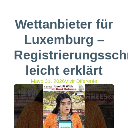
Wettanbieter für
Luxemburg –
Registrierungsschr
leicht erklärt
Mayo 31, 2026
Vivir Diferente