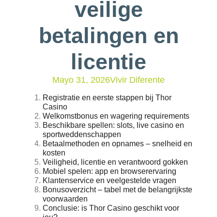
veilige
betalingen en
licentie
Mayo 31, 2026
Vivir Diferente
Registratie en eerste stappen bij Thor
Casino
Welkomstbonus en wagering requirements
Beschikbare spellen: slots, live casino en
sportweddenschappen
Betaalmethoden en opnames – snelheid en
kosten
Veiligheid, licentie en verantwoord gokken
Mobiel spelen: app en browserervaring
Klantenservice en veelgestelde vragen
Bonusoverzicht – tabel met de belangrijkste
voorwaarden
Conclusie: is Thor Casino geschikt voor