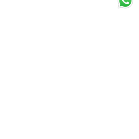
Sadakat ve
sürprizlerin
oyuncu
yolculuğundaki
gizli etkisi
Abril 10, 2026
Vivir Diferente