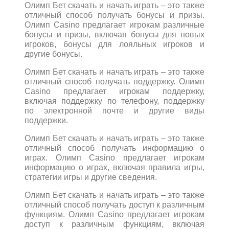
Олимп Бет скачать и начать играть – это также
отличный способ получать бонусы и призы.
Олимп Casino предлагает игрокам различные
бонусы и призы, включая бонусы для новых
игроков, бонусы для лояльных игроков и
другие бонусы.
Олимп Бет скачать и начать играть – это также
отличный способ получать поддержку. Олимп
Casino предлагает игрокам поддержку,
включая поддержку по телефону, поддержку
по электронной почте и другие виды
поддержки.
Олимп Бет скачать и начать играть – это также
отличный способ получать информацию о
играх. Олимп Casino предлагает игрокам
информацию о играх, включая правила игры,
стратегии игры и другие сведения.
Олимп Бет скачать и начать играть – это также
отличный способ получать доступ к различным
функциям. Олимп Casino предлагает игрокам
доступ к различным функциям, включая