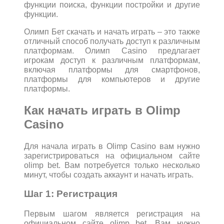
функции поиска, функции постройки и другие
функции.
Олимп Бет скачать и начать играть – это также
отличный способ получать доступ к различным
платформам. Олимп Casino предлагает
игрокам доступ к различным платформам,
включая платформы для смартфонов,
платформы для компьютеров и другие
платформы.
Как начать играть в Olimp
Casino
Для начала играть в Olimp Casino вам нужно
зарегистрироваться на официальном сайте
olimp bet. Вам потребуется только несколько
минут, чтобы создать аккаунт и начать играть.
Шаг 1: Регистрация
Первым шагом является регистрация на
официальном сайте olimp bet. Вам нужно