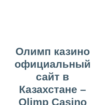
Олимп казино
официальный
сайт в
Казахстане –
Olimp Casino