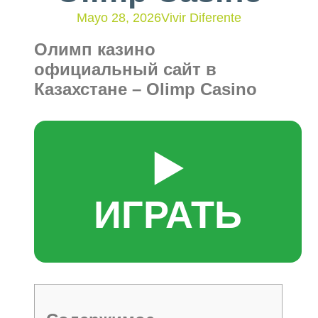
Mayo 28, 2026
Vivir Diferente
Олимп казино
официальный сайт в
Казахстане – Olimp Casino
▶️
ИГРАТЬ