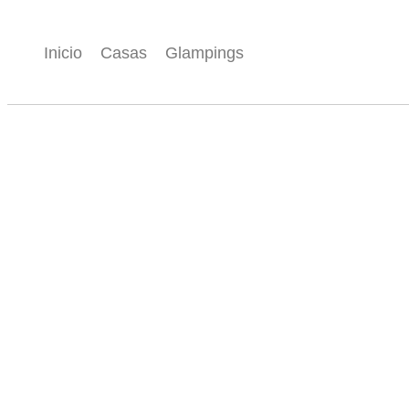
Inicio
Casas
Glampings