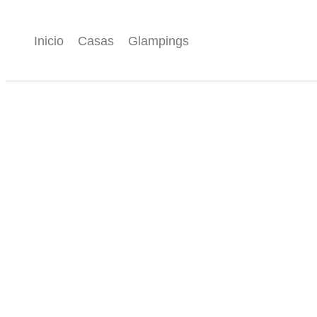
Inicio
Casas
Glampings