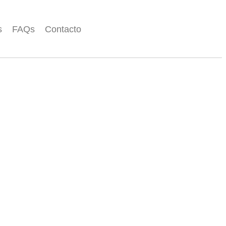
s
FAQs
Contacto