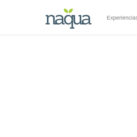
Experiencia