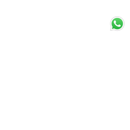
Masanın
Üzerinde
Patlayan Büyük
Kazanç
Heyecanı
Abril 10, 2026
Vivir Diferente