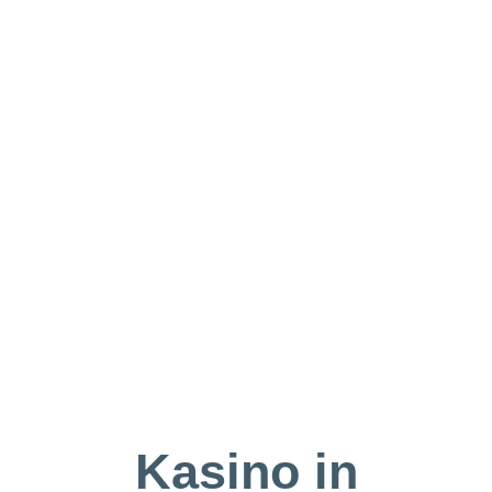
Kasino in