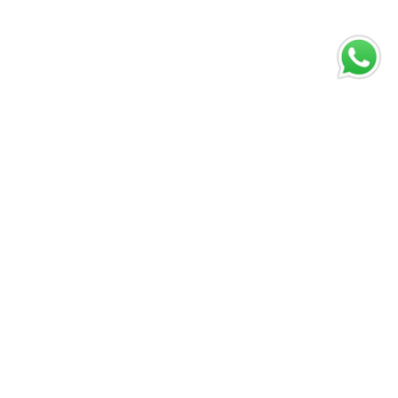
Kann Happy
Hugo Casino
seine Spieler
langfristig
begeistern?
Febrero 24, 2026
Vivir Diferente