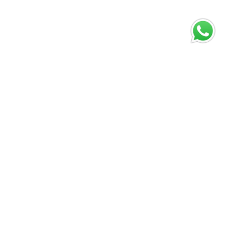
How to Register
at Kinghills
Casino UK:
Step‑by‑Step
Guide
Junio 16, 2026
Vivir Diferente