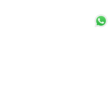
How RTP Works
in Online Slot
Machines –
Aussie Player’s
Guide
Junio 1, 2026
Vivir Diferente