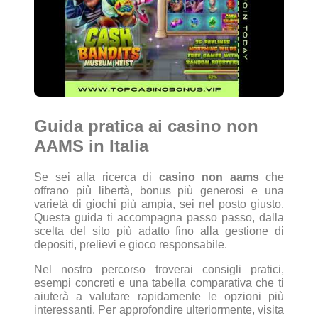
Guida pratica ai casino non
AAMS in Italia
Se sei alla ricerca di
casino non aams
che
offrano più libertà, bonus più generosi e una
varietà di giochi più ampia, sei nel posto giusto.
Questa guida ti accompagna passo passo, dalla
scelta del sito più adatto fino alla gestione di
depositi, prelievi e gioco responsabile.
Nel nostro percorso troverai consigli pratici,
esempi concreti e una tabella comparativa che ti
aiuterà a valutare rapidamente le opzioni più
interessanti. Per approfondire ulteriormente, visita