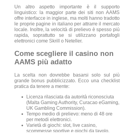
Un altro aspetto importante è il supporto
linguistico: la maggior parte dei siti non AAMS
offre interfacce in inglese, ma molti hanno tradotto
le proprie pagine in italiano per attrarre il mercato
locale. Inoltre, la velocità di prelievo è spesso più
rapida, soprattutto se si utilizzano portafogli
elettronici come Skrill o Neteller.
Come scegliere il casino non
AAMS più adatto
La scelta non dovrebbe basarsi solo sul più
grande bonus pubblicizzato. Ecco una checklist
pratica da tenere a mente:
Licenza rilasciata da autorità riconosciuta
(Malta Gaming Authority, Curacao eGaming,
UK Gambling Commission).
Tempo medio di prelievo: meno di 48 ore
per metodi elettronici.
Varietà di giochi: slot, live casino,
scommesse sportive e giochi da tavolo.