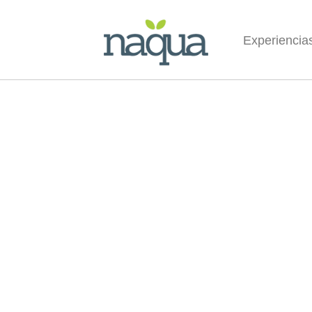
Experiencia