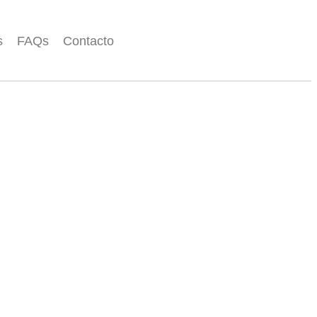
s
FAQs
Contacto