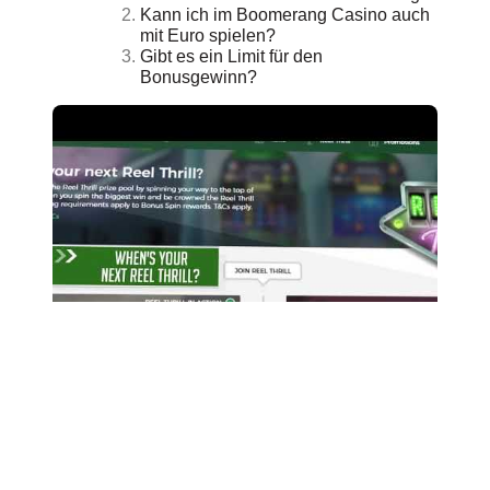
Kann ich im Boomerang Casino auch
mit Euro spielen?
Gibt es ein Limit für den
Bonusgewinn?
Boomerang Casino Österreich
– Praktischer Leitfaden für