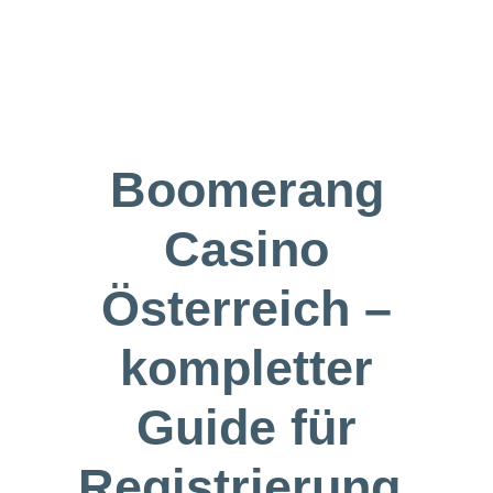
Boomerang
Casino
Österreich –
kompletter
Guide für
Registrierung,