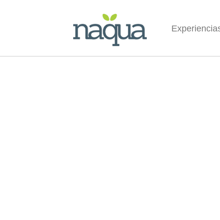
Experiencia