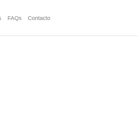
s
FAQs
Contacto