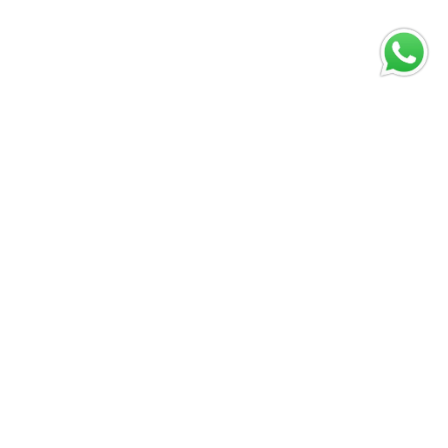
Bankonbet
online casino –
mobilní
aplikace, hraní
na Androidu i
iOS