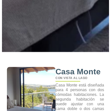
Casa Monte
CON VISTA AL LAGO
Casa Monte está diseñada
para 4 personas con dos
cómodas habitaciones. La
segunda habitación se
puede ajustar con una
cama doble o dos camas