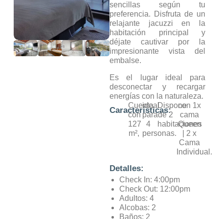
sencillas según tu
preferencia. Disfruta de un
relajante jacuzzi en la
habitación principal y
déjate cautivar por la
impresionante vista del
embalse.
Es el lugar ideal para
desconectar y recargar
energías con la naturaleza.
Cuenta
ideal
Dispone
con 1x
Características:
con
para
de 2
cama
127
4
habitaciones
Queen
m²,
personas.
| 2 x
Cama
Individual.
Detalles:
Check In:
4:00pm
Check Out:
12:00pm
Adultos:
4
Alcobas:
2
Baños:
2