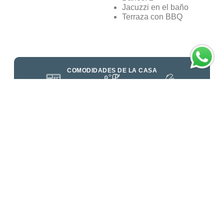
Jacuzzi
en el baño
Terraza con BBQ
COMODIDADES DE LA CASA
Armario
Baño privado
BBQ
Calentador ambiente
Chimenea
Cobija eléctrica
Cocina equipada
Comedor
Cortinas eléctricas
DirecTV
Ducha
Ducha con agua
caliente
Electrodomésticos
Jacuzzi
Lencería premium
Minibar
Parqueadero
Secador de pelo