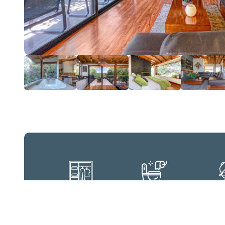
Armario
Baño privado
B