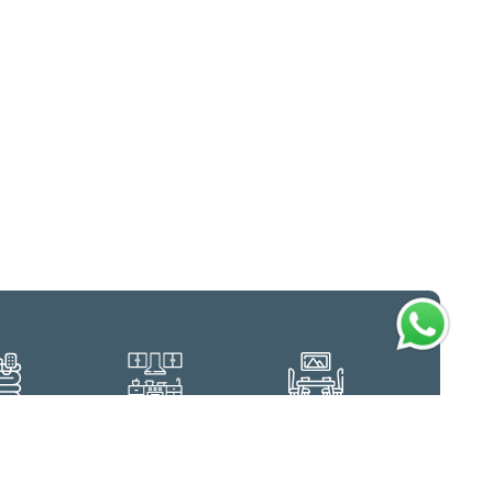
léctrica
Cocina equipada
Comedor