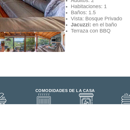
Adultos:
2
Habitaciones:
1
Baños:
1.5
Vista:
Bosque Privado
Jacuzzi:
en el baño
Terraza con BBQ
COMODIDADES DE LA CASA
BQ
Calentador
Chimenea
Cobija e
ambiente